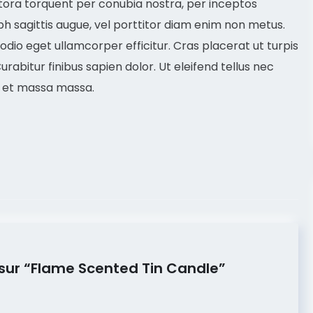
itora torquent per conubia nostra, per inceptos
ibh sagittis augue, vel porttitor diam enim non metus.
dio eget ullamcorper efficitur. Cras placerat ut turpis
abitur finibus sapien dolor. Ut eleifend tellus nec
s et massa massa.
s sur “Flame Scented Tin Candle”